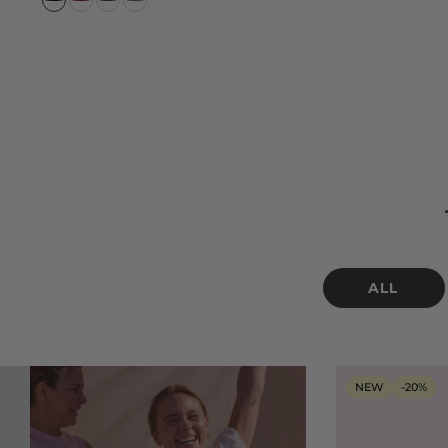
o
l
o
r
ALL
NEW
-20%