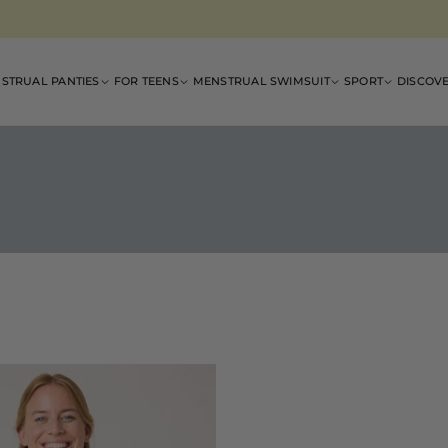
Discover our
swimsuit collection
for this summer ➜
STRUAL PANTIES
FOR TEENS
MENSTRUAL SWIMSUIT
SPORT
DISCOV