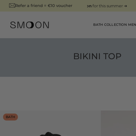
SKIP TO
Refer a friend = €10 voucher
CONTENT
BATH COLLECTION
MEN
BIKINI TOP
BATH