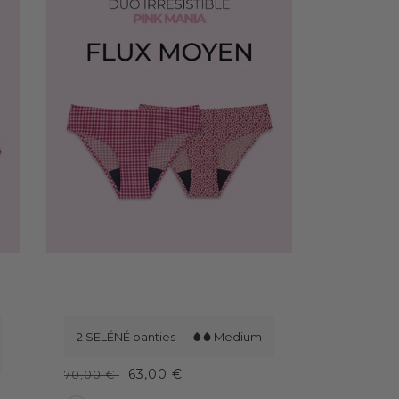
I
r
2 SELÉNÉ panties
Medium
r
63,00 €
70,00 €
e