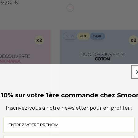
t
02,00 €
C
e
o
l
r
o
p
r
a
NEW
-10%
CARE
c
k
m
e
d
i
-10% sur votre 1ère commande chez Smoo
u
m
Inscrivez-vous à notre newsletter pour en profiter :
t
o
h