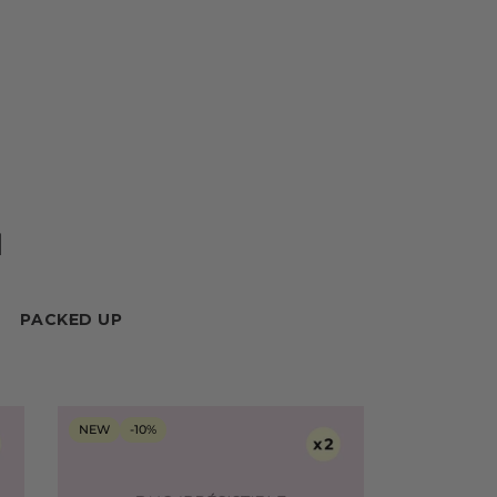
N
PACKED UP
NEW
-10%