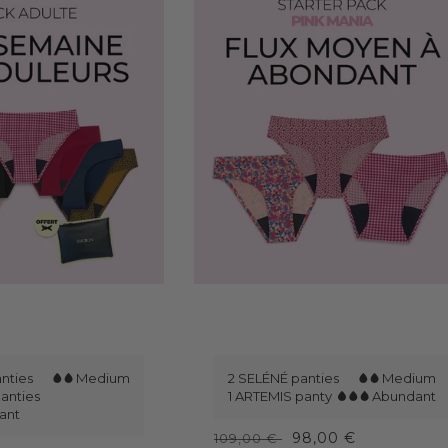
S
t
nties
Medium
2 SELÉNÉ panties
Medium
anties
a
1 ARTEMIS panty
Abundant
ant
r
98,00 €
109,00 €